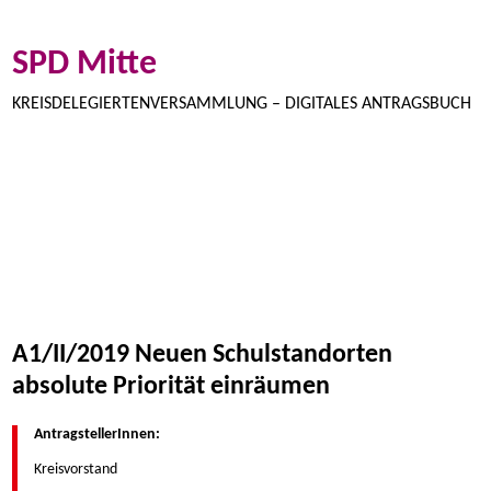
SPD Mitte
KREISDELEGIERTENVERSAMMLUNG – DIGITALES ANTRAGSBUCH
I/2020
II/2019
I/2019
II/2018
I/2018
II/2017
I/2017
III/2016
II/2016
I/2016
II/2015
I/2015
II/2014
A1/II/2019 Neuen Schulstandorten
absolute Priorität einräumen
AntragstellerInnen:
Kreisvorstand