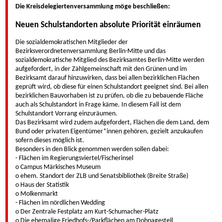
Die Kreisdelegiertenversammlung möge beschließen:
Neuen Schulstandorten absolute Priorität einräumen
Die sozialdemokratischen Mitglieder der
Bezirksverordnetenversammlung Berlin-Mitte und das
sozialdemokratische Mitglied des Bezirksamtes Berlin-Mitte werden
aufgefordert, in der Zählgemeinschaft mit den Grünen und im
Bezirksamt darauf hinzuwirken, dass bei allen bezirklichen Flächen
geprüft wird, ob diese für einen Schulstandort geeignet sind. Bei allen
bezirklichen Bauvorhaben ist zu prüfen, ob die zu bebauende Fläche
auch als Schulstandort in Frage käme. In diesem Fall ist dem
Schulstandort Vorrang einzuräumen.
Das Bezirksamt wird zudem aufgefordert, Flächen die dem Land, dem
Bund oder privaten Eigentümer*innen gehören, gezielt anzukaufen
sofern dieses möglich ist.
Besonders in den Blick genommen werden sollen dabei:
- Flächen im Regierungsviertel/Fischerinsel
o Campus Märkisches Museum
o ehem. Standort der ZLB und Senatsbibliothek (Breite Straße)
o Haus der Statistik
o Molkenmarkt
- Flächen im nördlichen Wedding
o Der Zentrale Festplatz am Kurt-Schumacher-Platz
o Die ehemalige Friedhofs-/Parkflächen am Dohnagestell