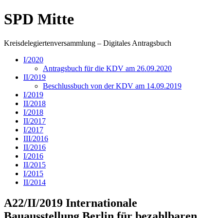
SPD Mitte
Kreisdelegiertenversammlung – Digitales Antragsbuch
I/2020
Antragsbuch für die KDV am 26.09.2020
II/2019
Beschlussbuch von der KDV am 14.09.2019
I/2019
II/2018
I/2018
II/2017
I/2017
III/2016
II/2016
I/2016
II/2015
I/2015
II/2014
A22/II/2019 Internationale
Bauausstellung Berlin für bezahlbaren